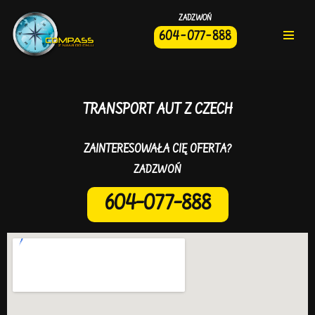
604 – 077 – 888
Przejdź
do
treści
TRANSPORT AUT Z CZECH
ZAINTERESOWAŁA CIĘ OFERTA?
604–077–888